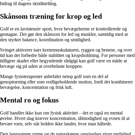
bidrag til dagens skridttælling.
Skånsom træning for krop og led
Golf er en lavintensiv sport, hvor bevægelserne er kontrollerede og
gentagne. Det gør den skånsom for led og muskler, samtidig med at
den styrker balance, koordination og smidighed.
Svinget aktiverer især kernemuskulaturen, ryggen og benene, og over
tid kan det forbedre både stabilitet og kropsholdning. For personer med
tidligere skader eller begyndende slidgigt kan golf være en måde at
bevæge sig på uden at overbelaste kroppen.
Mange fysioterapeuter anbefaler netop golf som en del af
genoptræning eller som vedligeholdende motion, fordi det kombinerer
bevægelse, koncentration og frisk luft.
Mental ro og fokus
Golf handler ikke kun om fysisk aktivitet – det er også en mental
øvelse. Hvert slag kræver koncentration, tålmodighed og evnen til at
bevare roen, selv når bolden ikke lander, hvor man håbede.
Den langsomme rytme og de naturskønne omgivelser giver mulighed