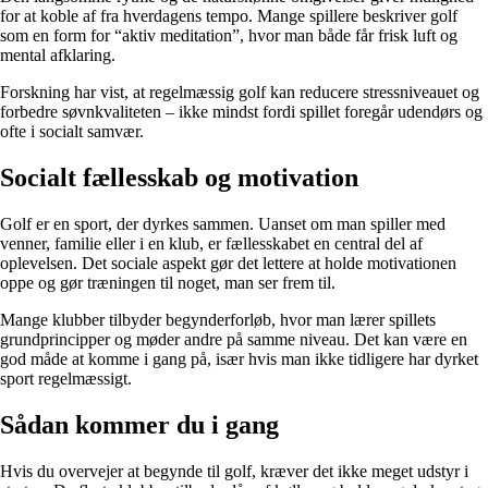
for at koble af fra hverdagens tempo. Mange spillere beskriver golf
som en form for “aktiv meditation”, hvor man både får frisk luft og
mental afklaring.
Forskning har vist, at regelmæssig golf kan reducere stressniveauet og
forbedre søvnkvaliteten – ikke mindst fordi spillet foregår udendørs og
ofte i socialt samvær.
Socialt fællesskab og motivation
Golf er en sport, der dyrkes sammen. Uanset om man spiller med
venner, familie eller i en klub, er fællesskabet en central del af
oplevelsen. Det sociale aspekt gør det lettere at holde motivationen
oppe og gør træningen til noget, man ser frem til.
Mange klubber tilbyder begynderforløb, hvor man lærer spillets
grundprincipper og møder andre på samme niveau. Det kan være en
god måde at komme i gang på, især hvis man ikke tidligere har dyrket
sport regelmæssigt.
Sådan kommer du i gang
Hvis du overvejer at begynde til golf, kræver det ikke meget udstyr i