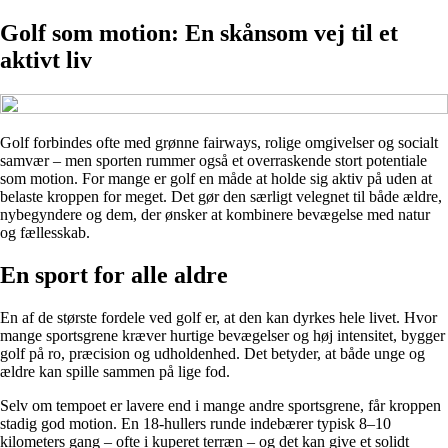
Golf som motion: En skånsom vej til et
aktivt liv
Golf forbindes ofte med grønne fairways, rolige omgivelser og socialt
samvær – men sporten rummer også et overraskende stort potentiale
som motion. For mange er golf en måde at holde sig aktiv på uden at
belaste kroppen for meget. Det gør den særligt velegnet til både ældre,
nybegyndere og dem, der ønsker at kombinere bevægelse med natur
og fællesskab.
En sport for alle aldre
En af de største fordele ved golf er, at den kan dyrkes hele livet. Hvor
mange sportsgrene kræver hurtige bevægelser og høj intensitet, bygger
golf på ro, præcision og udholdenhed. Det betyder, at både unge og
ældre kan spille sammen på lige fod.
Selv om tempoet er lavere end i mange andre sportsgrene, får kroppen
stadig god motion. En 18-hullers runde indebærer typisk 8–10
kilometers gang – ofte i kuperet terræn – og det kan give et solidt