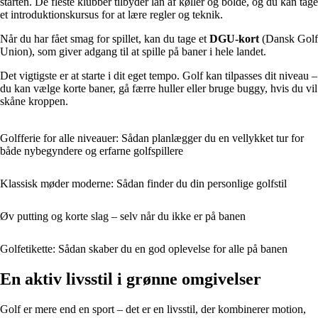
starten. De fleste klubber tilbyder lån af køller og bolde, og du kan tage
et introduktionskursus for at lære regler og teknik.
Når du har fået smag for spillet, kan du tage et
DGU-kort
(Dansk Golf
Union), som giver adgang til at spille på baner i hele landet.
Det vigtigste er at starte i dit eget tempo. Golf kan tilpasses dit niveau –
du kan vælge korte baner, gå færre huller eller bruge buggy, hvis du vil
skåne kroppen.
Golfferie for alle niveauer: Sådan planlægger du en vellykket tur for
både nybegyndere og erfarne golfspillere
Klassisk møder moderne: Sådan finder du din personlige golfstil
Øv putting og korte slag – selv når du ikke er på banen
Golfetikette: Sådan skaber du en god oplevelse for alle på banen
En aktiv livsstil i grønne omgivelser
Golf er mere end en sport – det er en livsstil, der kombinerer motion,