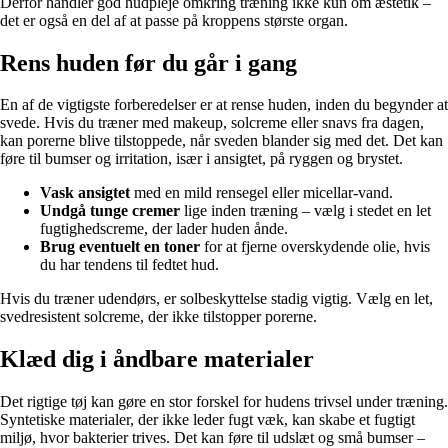
Derfor handler god hudpleje omkring træning ikke kun om æstetik –
det er også en del af at passe på kroppens største organ.
Rens huden før du går i gang
En af de vigtigste forberedelser er at rense huden, inden du begynder at
svede. Hvis du træner med makeup, solcreme eller snavs fra dagen,
kan porerne blive tilstoppede, når sveden blander sig med det. Det kan
føre til bumser og irritation, især i ansigtet, på ryggen og brystet.
Vask ansigtet
med en mild rensegel eller micellar-vand.
Undgå tunge cremer
lige inden træning – vælg i stedet en let
fugtighedscreme, der lader huden ånde.
Brug eventuelt en toner
for at fjerne overskydende olie, hvis
du har tendens til fedtet hud.
Hvis du træner udendørs, er solbeskyttelse stadig vigtig. Vælg en let,
svedresistent solcreme, der ikke tilstopper porerne.
Klæd dig i åndbare materialer
Det rigtige tøj kan gøre en stor forskel for hudens trivsel under træning.
Syntetiske materialer, der ikke leder fugt væk, kan skabe et fugtigt
miljø, hvor bakterier trives. Det kan føre til udslæt og små bumser –