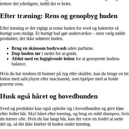
irritere det yderligere, indtil det er helet.
Efter træning: Rens og genopbyg huden
Efter træning er det vigtigt at rense huden for sved og bakterier så
hurtigt som muligt. Et hurtigt bad gør underværker – men vælg milde
produkter, der ikke udtørrer huden.
Brug en skånsom bodywash
uden parfume.
Dup huden tør
i stedet for at gnide.
Afslut med en fugtgivende lotion
for at genoprette hudens
balance.
Hvis du har tendens til bumser på ryg eller skuldre, kan du bruge en let
lotion med salicylsyre eller niacinamid, som hjælper med at holde
porerne rene.
Husk også håret og hovedbunden
Sved og produkter kan også ophobe sig i hovedbunden og give kløe
eller fedtet hår. Skyl håret efter træning, og brug en mild shampoo, hvis
du træner ofte. Hvis du har langt hår, kan det være en fordel at sætte
det op, så det ikke klæber til huden under træning.