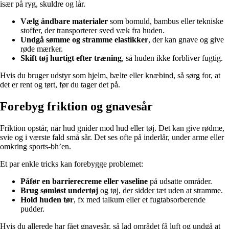
især på ryg, skuldre og lår.
Vælg åndbare materialer
som bomuld, bambus eller tekniske
stoffer, der transporterer sved væk fra huden.
Undgå sømme og stramme elastikker
, der kan gnave og give
røde mærker.
Skift tøj hurtigt efter træning
, så huden ikke forbliver fugtig.
Hvis du bruger udstyr som hjelm, bælte eller knæbind, så sørg for, at
det er rent og tørt, før du tager det på.
Forebyg friktion og gnavesår
Friktion opstår, når hud gnider mod hud eller tøj. Det kan give rødme,
svie og i værste fald små sår. Det ses ofte på inderlår, under arme eller
omkring sports-bh’en.
Et par enkle tricks kan forebygge problemet:
Påfør en barrierecreme eller vaseline
på udsatte områder.
Brug sømløst undertøj
og tøj, der sidder tæt uden at stramme.
Hold huden tør
, fx med talkum eller et fugtabsorberende
pudder.
Hvis du allerede har fået gnavesår, så lad området få luft og undgå at