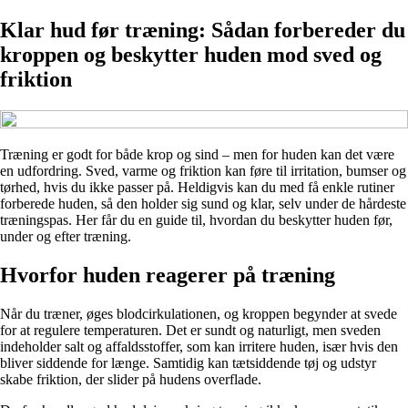
Klar hud før træning: Sådan forbereder du
kroppen og beskytter huden mod sved og
friktion
Træning er godt for både krop og sind – men for huden kan det være
en udfordring. Sved, varme og friktion kan føre til irritation, bumser og
tørhed, hvis du ikke passer på. Heldigvis kan du med få enkle rutiner
forberede huden, så den holder sig sund og klar, selv under de hårdeste
træningspas. Her får du en guide til, hvordan du beskytter huden før,
under og efter træning.
Hvorfor huden reagerer på træning
Når du træner, øges blodcirkulationen, og kroppen begynder at svede
for at regulere temperaturen. Det er sundt og naturligt, men sveden
indeholder salt og affaldsstoffer, som kan irritere huden, især hvis den
bliver siddende for længe. Samtidig kan tætsiddende tøj og udstyr
skabe friktion, der slider på hudens overflade.