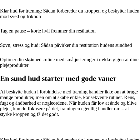
Klar hud før træning: Sådan forbereder du kroppen og beskytter huden
mod sved og friktion
Tag en pause – korte hvil fremmer din restitution
Søvn, stress og hud: Sådan påvirker din restitution hudens sundhed
Optimer din skønhedsrutine med små justeringer i rækkefølgen af dine
plejeprodukter
En sund hud starter med gode vaner
At beskytte huden i forbindelse med træning handler ikke om at bruge
mange produkter, men om at skabe enkle, konsekvente rutiner. Rens,
fugt og åndbarhed er nøgleordene. Når huden får lov at ånde og blive
plejet, kan du fokusere på det, træningen egentlig handler om – at
styrke kroppen og få det godt.
Klar hud før træning: Sådan forbereder du kroppen og beskytter huden