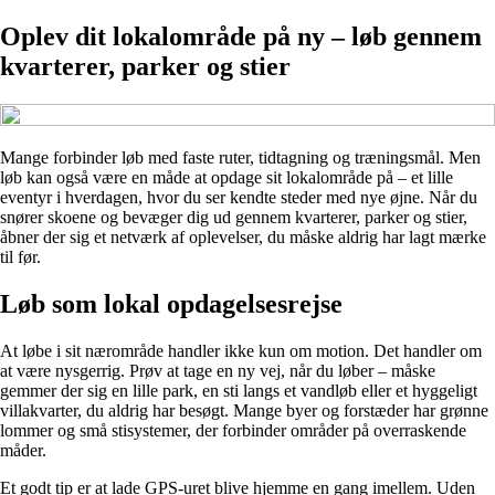
Oplev dit lokalområde på ny – løb gennem
kvarterer, parker og stier
Mange forbinder løb med faste ruter, tidtagning og træningsmål. Men
løb kan også være en måde at opdage sit lokalområde på – et lille
eventyr i hverdagen, hvor du ser kendte steder med nye øjne. Når du
snører skoene og bevæger dig ud gennem kvarterer, parker og stier,
åbner der sig et netværk af oplevelser, du måske aldrig har lagt mærke
til før.
Løb som lokal opdagelsesrejse
At løbe i sit nærområde handler ikke kun om motion. Det handler om
at være nysgerrig. Prøv at tage en ny vej, når du løber – måske
gemmer der sig en lille park, en sti langs et vandløb eller et hyggeligt
villakvarter, du aldrig har besøgt. Mange byer og forstæder har grønne
lommer og små stisystemer, der forbinder områder på overraskende
måder.
Et godt tip er at lade GPS-uret blive hjemme en gang imellem. Uden