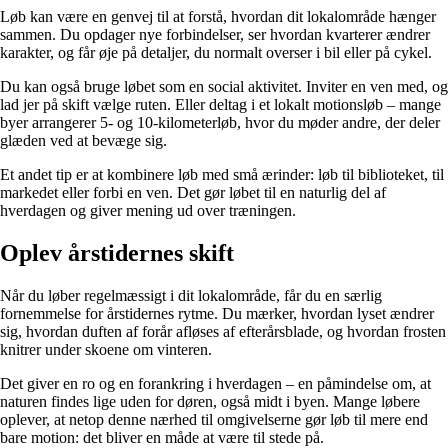
Løb kan være en genvej til at forstå, hvordan dit lokalområde hænger
sammen. Du opdager nye forbindelser, ser hvordan kvarterer ændrer
karakter, og får øje på detaljer, du normalt overser i bil eller på cykel.
Du kan også bruge løbet som en social aktivitet. Inviter en ven med, og
lad jer på skift vælge ruten. Eller deltag i et lokalt motionsløb – mange
byer arrangerer 5- og 10-kilometerløb, hvor du møder andre, der deler
glæden ved at bevæge sig.
Et andet tip er at kombinere løb med små ærinder: løb til biblioteket, til
markedet eller forbi en ven. Det gør løbet til en naturlig del af
hverdagen og giver mening ud over træningen.
Oplev årstidernes skift
Når du løber regelmæssigt i dit lokalområde, får du en særlig
fornemmelse for årstidernes rytme. Du mærker, hvordan lyset ændrer
sig, hvordan duften af forår afløses af efterårsblade, og hvordan frosten
knitrer under skoene om vinteren.
Det giver en ro og en forankring i hverdagen – en påmindelse om, at
naturen findes lige uden for døren, også midt i byen. Mange løbere
oplever, at netop denne nærhed til omgivelserne gør løb til mere end
bare motion: det bliver en måde at være til stede på.