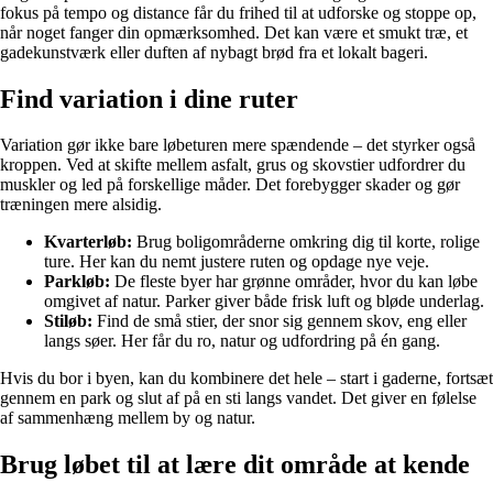
fokus på tempo og distance får du frihed til at udforske og stoppe op,
når noget fanger din opmærksomhed. Det kan være et smukt træ, et
gadekunstværk eller duften af nybagt brød fra et lokalt bageri.
Find variation i dine ruter
Variation gør ikke bare løbeturen mere spændende – det styrker også
kroppen. Ved at skifte mellem asfalt, grus og skovstier udfordrer du
muskler og led på forskellige måder. Det forebygger skader og gør
træningen mere alsidig.
Kvarterløb:
Brug boligområderne omkring dig til korte, rolige
ture. Her kan du nemt justere ruten og opdage nye veje.
Parkløb:
De fleste byer har grønne områder, hvor du kan løbe
omgivet af natur. Parker giver både frisk luft og bløde underlag.
Stiløb:
Find de små stier, der snor sig gennem skov, eng eller
langs søer. Her får du ro, natur og udfordring på én gang.
Hvis du bor i byen, kan du kombinere det hele – start i gaderne, fortsæt
gennem en park og slut af på en sti langs vandet. Det giver en følelse
af sammenhæng mellem by og natur.
Brug løbet til at lære dit område at kende