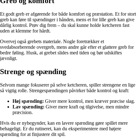
Greb og komfort
Et godt greb er afgørende for både komfort og præstation. Et for stort
greb kan føre til spændinger i hånden, mens et for lille greb kan give
dårlig kontrol. Prøv dig frem – du skal kunne holde ketcheren fast
uden at klemme for hårdt.
Overvej også grebets materiale. Nogle foretrækker et
svedabsorberende overgreb, mens andre går efter et glattere greb for
bedre føling. Husk, at grebet slides med tiden og bør udskiftes
jævnligt.
Strenge og spænding
Selvom mange fokuserer på selve ketcheren, spiller strengene en lige
så vigtig rolle. Strengespændingen påvirker både kontrol og kraft:
Høj spænding:
Giver mere kontrol, men kræver præcise slag.
Lav spænding:
Giver mere kraft og tilgivelse, men mindre
præcision.
Hvis du er nybegynder, kan en lavere spænding gøre spillet mere
behageligt. Er du rutineret, kan du eksperimentere med højere
spænding for at finjustere dit spil.