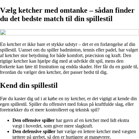
Vælg ketcher med omtanke – sådan finder
du det bedste match til din spillestil
En ketcher er ikke bare et stykke udstyr – det er en forlængelse af din
spillestil. Uanset om du spiller badminton, tennis eller padel, har valget
af ketcher stor betydning for både komfort, præcision og kraft. Den
rigtige ketcher kan hjælpe dig med at udvikle dit spil, mens den
forkerte kan føre til frustration og endda skader. Her får du en guide til,
hvordan du vælger den ketcher, der passer bedst til dig.
Kend din spillestil
Før du kaster dig ud i at købe en ny ketcher, er det vigtigt at kende din
egen spillestil. Spiller du offensivt med fokus på kraftfulde slag, eller
foretrækker du et mere kontrolleret og teknisk spil?
Den offensive spiller
har gavn af en ketcher med lidt ekstra
vægt i hovedet, som giver mere slagkraft.
Den defensive spiller
bør vælge en lettere ketcher med vægten
tættere på grebet, så den er hurtigere at manøvrere.