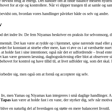
bevidst brug af energi. Det handler om at finde balance mellem nydelse 
hovet for at eje og kontrollere. Når vi slipper trangen til at samle og s
 bevidst om, hvordan vores handlinger påvirker både os selv og andre.
v
 det indre liv. De fem Niyamas beskriver en praksis for selvomsorg, di
mentalt. Det kan være at rydde op i hjemmet, spise nærende mad eller gi
I stedet for konstant at stræbe efter mere, kan vi øve os i at værdsætte nue
 at holde fast i sine intentioner, også når det er udfordrende – hvad ent
 Det kan være gennem læsning, dagbogsskrivning eller blot at observere 
ehovet for kontrol og have tillid til, at livet udfolder sig, som det skal
rbedre sig, men også om at forstå og acceptere sig selv.
e liv, men Yamas og Niyamas kan integreres i små daglige handlinger. A
.
Tapas
kan være at holde fast i en vane, der styrker dig, selv når motiva
ive en naturlig del af hverdagen og støtte en mere balanceret livsstil.