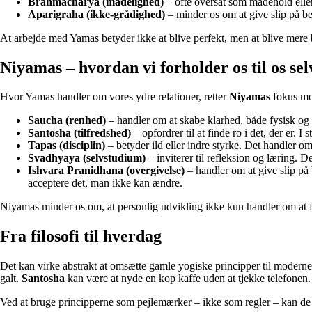
Brahmacharya (mådelighed)
– ofte oversat som mådehold eller 
Aparigraha (ikke-grådighed)
– minder os om at give slip på be
At arbejde med Yamas betyder ikke at blive perfekt, men at blive mere
Niyamas – hvordan vi forholder os til os sel
Hvor Yamas handler om vores ydre relationer, retter
Niyamas
fokus mod
Saucha (renhed)
– handler om at skabe klarhed, både fysisk og 
Santosha (tilfredshed)
– opfordrer til at finde ro i det, der er. 
Tapas (disciplin)
– betyder ild eller indre styrke. Det handler om
Svadhyaya (selvstudium)
– inviterer til refleksion og læring.
Ishvara Pranidhana (overgivelse)
– handler om at give slip på b
acceptere det, man ikke kan ændre.
Niyamas minder os om, at personlig udvikling ikke kun handler om at fo
Fra filosofi til hverdag
Det kan virke abstrakt at omsætte gamle yogiske principper til modern
galt.
Santosha
kan være at nyde en kop kaffe uden at tjekke telefonen
Ved at bruge principperne som pejlemærker – ikke som regler – kan de bl