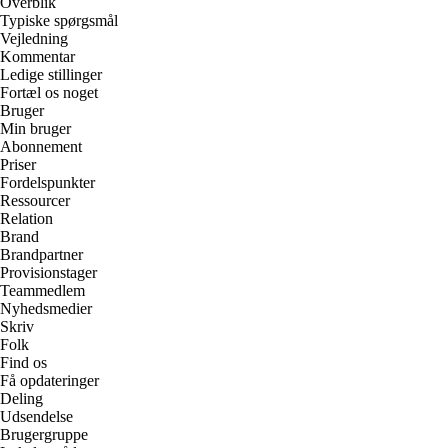
Overblik
Typiske spørgsmål
Vejledning
Kommentar
Ledige stillinger
Fortæl os noget
Bruger
Min bruger
Abonnement
Priser
Fordelspunkter
Ressourcer
Relation
Brand
Brandpartner
Provisionstager
Teammedlem
Nyhedsmedier
Skriv
Folk
Find os
Få opdateringer
Deling
Udsendelse
Brugergruppe