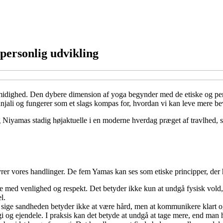
personlig udvikling
smidighed. Den dybere dimension af yoga begynder med de etiske og pers
anjali og fungerer som et slags kompas for, hvordan vi kan leve mere bevi
g Niyamas stadig højaktuelle i en moderne hverdag præget af travlhed,
yrer vores handlinger. De fem Yamas kan ses som etiske principper, der
e med venlighed og respekt. Det betyder ikke kun at undgå fysisk vold
l.
sige sandheden betyder ikke at være hård, men at kommunikere klart og
i og ejendele. I praksis kan det betyde at undgå at tage mere, end man h