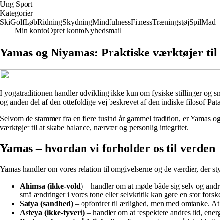
Ung Sport
Kategorier
Ski
Golf
Løb
Ridning
Skydning
Mindfulness
Fitness
Træningstøj
Spil
Mad
Min konto
Opret konto
Nyhedsmail
Yamas og Niyamas: Praktiske værktøjer til 
I yogatraditionen handler udvikling ikke kun om fysiske stillinger og 
og anden del af den ottefoldige vej beskrevet af den indiske filosof Pat
Selvom de stammer fra en flere tusind år gammel tradition, er Yamas o
værktøjer til at skabe balance, nærvær og personlig integritet.
Yamas – hvordan vi forholder os til verden
Yamas handler om vores relation til omgivelserne og de værdier, der st
Ahimsa (ikke-vold)
– handler om at møde både sig selv og andr
små ændringer i vores tone eller selvkritik kan gøre en stor forske
Satya (sandhed)
– opfordrer til ærlighed, men med omtanke. At 
Asteya (ikke-tyveri)
– handler om at respektere andres tid, energ