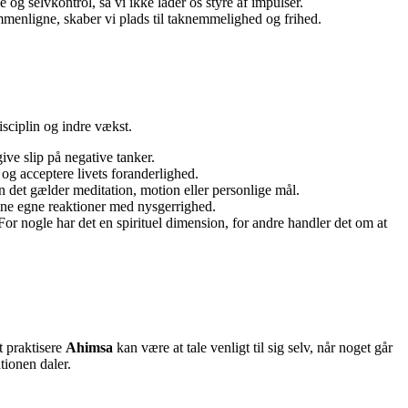
og selvkontrol, så vi ikke lader os styre af impulser.
ammenligne, skaber vi plads til taknemmelighed og frihed.
sciplin og indre vækst.
ve slip på negative tanker.
t og acceptere livets foranderlighed.
en det gælder meditation, motion eller personlige mål.
sine egne reaktioner med nysgerrighed.
. For nogle har det en spirituel dimension, for andre handler det om at
t praktisere
Ahimsa
kan være at tale venligt til sig selv, når noget går
tionen daler.